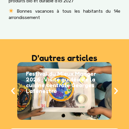
produits bio et durable d’ici 2027
Bonnes vacances à tous les habitants du 14e
arrondissement
D'autres articles
Festival du Mieux Manger
Ret
2026 : Visite guidée de la
Re
cuisine centrale Georges
Lafenestre